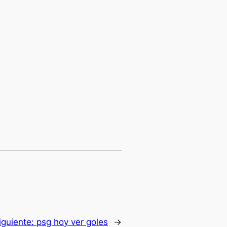
iguiente:
psg hoy ver goles
→