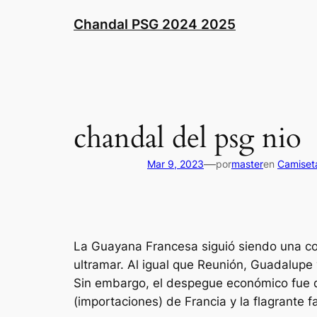
Saltar
Chandal PSG 2024 2025
al
contenido
chandal del psg nio
—
Mar 9, 2023
por
master
en
Camiseta
La Guayana Francesa siguió siendo una co
ultramar. Al igual que Reunión, Guadalupe
Sin embargo, el despegue económico fue di
(importaciones) de Francia y la flagrante f