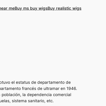
near me
Buy ms buy wigs
Buy realistic wigs
obtuvo el estatus de departamento de
epartamento francés de ultramar en 1946.
a población, la dependencia comercial
elas, sistema sanitario, etc.