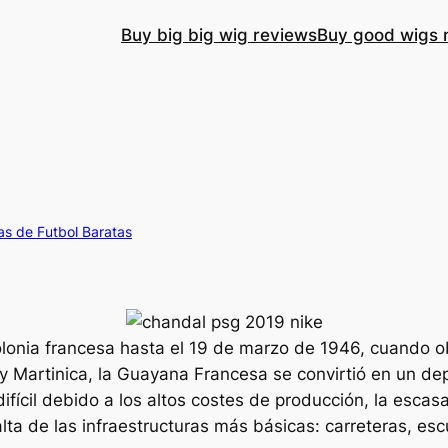
Buy big big wig reviews
Buy good wigs 
s de Futbol Baratas
lonia francesa hasta el 19 de marzo de 1946, cuando 
 y Martinica, la Guayana Francesa se convirtió en un d
fícil debido a los altos costes de producción, la escas
alta de las infraestructuras más básicas: carreteras, escu