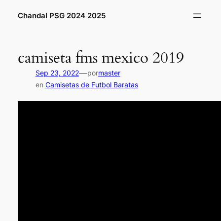
Saltar
Chandal PSG 2024 2025
al
contenido
camiseta fms mexico 2019
—
Sep 23, 2022
por
master
en
Camisetas de Futbol Baratas