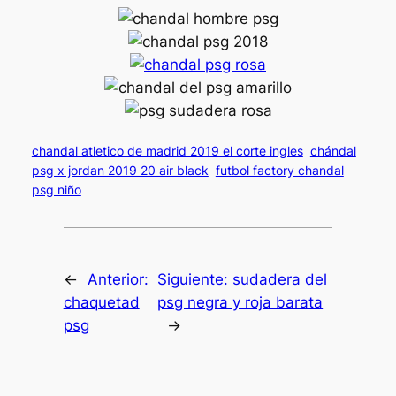
chandal atletico de madrid 2019 el corte ingles
chándal
psg x jordan 2019 20 air black
futbol factory chandal
psg niño
←
Anterior:
Siguiente:
sudadera del
chaquetad
psg negra y roja barata
psg
→