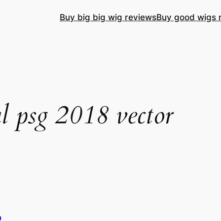
Buy big big wig reviews
Buy good wigs 
l psg 2018 vector
o