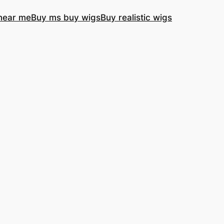
near me
Buy ms buy wigs
Buy realistic wigs