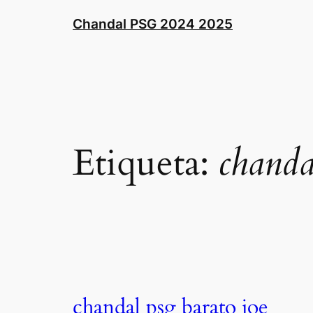
Saltar
Chandal PSG 2024 2025
al
contenido
Etiqueta:
chanda
chandal psg barato joe