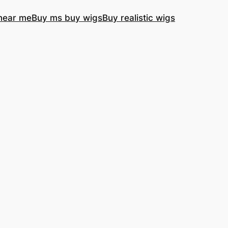
near me
Buy ms buy wigs
Buy realistic wigs