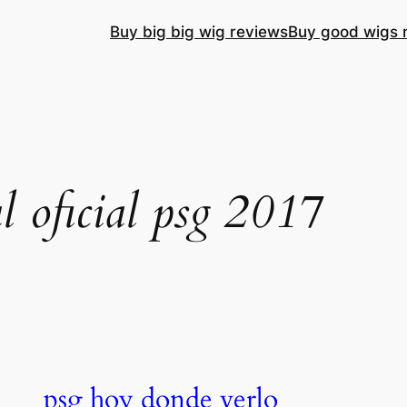
Buy big big wig reviews
Buy good wigs 
l oficial psg 2017
psg hoy donde verlo