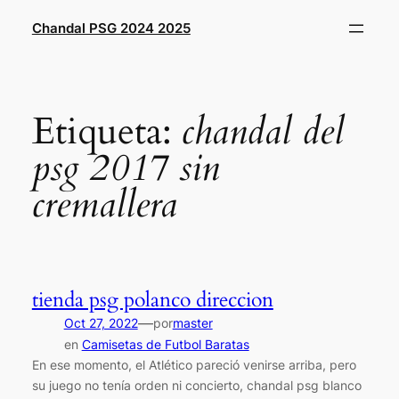
Saltar
Chandal PSG 2024 2025
al
contenido
Etiqueta:
chandal del
psg 2017 sin
cremallera
tienda psg polanco direccion
—
Oct 27, 2022
por
master
en
Camisetas de Futbol Baratas
En ese momento, el Atlético pareció venirse arriba, pero
su juego no tenía orden ni concierto, chandal psg blanco