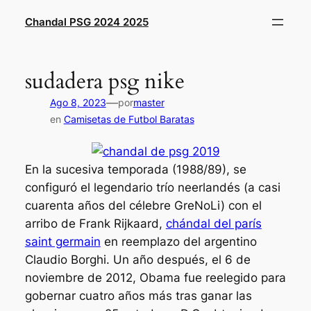
Saltar
Chandal PSG 2024 2025
al
contenido
sudadera psg nike
—
Ago 8, 2023
por
master
en
Camisetas de Futbol Baratas
En la sucesiva temporada (1988/89), se
configuró el legendario trío neerlandés (a casi
cuarenta años del célebre GreNoLi) con el
arribo de Frank Rijkaard,
chándal del parís
saint germain
en reemplazo del argentino
Claudio Borghi. Un año después, el 6 de
noviembre de 2012, Obama fue reelegido para
gobernar cuatro años más tras ganar las