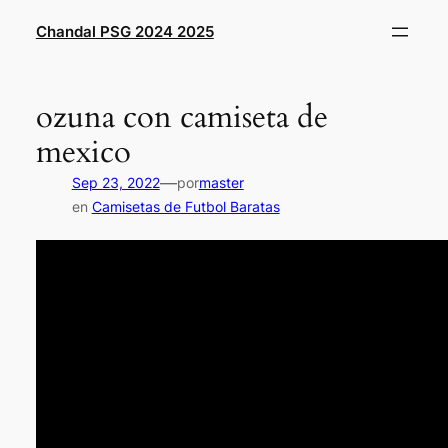
Saltar
Chandal PSG 2024 2025
al
contenido
ozuna con camiseta de
mexico
—
Sep 23, 2022
por
master
en
Camisetas de Futbol Baratas