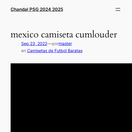
Saltar
Chandal PSG 2024 2025
al
contenido
mexico camiseta cumlouder
—
Sep 23, 2022
por
master
en
Camisetas de Futbol Baratas