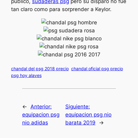
público,
sudaderas psg
pero su disparo no fue
tan claro como para sorprender a Keylor.
chandal del psg 2018 precio
chandal oficial psg precio
psg hoy alaves
←
Anterior:
Siguiente:
equipacion psg
equipacion psg nio
nio adidas
barata 2019
→