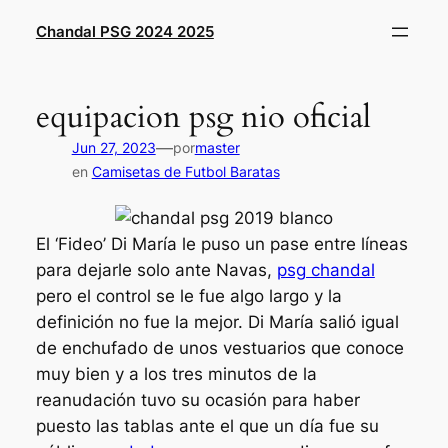
Saltar
Chandal PSG 2024 2025
al
contenido
equipacion psg nio oficial
—
Jun 27, 2023
por
master
en
Camisetas de Futbol Baratas
El ‘Fideo’ Di María le puso un pase entre líneas
para dejarle solo ante Navas,
psg chandal
pero el control se le fue algo largo y la
definición no fue la mejor. Di María salió igual
de enchufado de unos vestuarios que conoce
muy bien y a los tres minutos de la
reanudación tuvo su ocasión para haber
puesto las tablas ante el que un día fue su