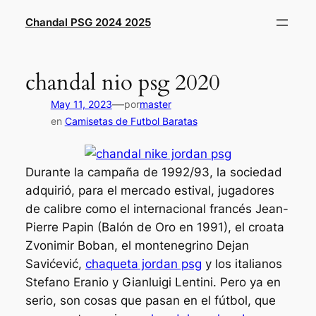
Saltar
Chandal PSG 2024 2025
al
contenido
chandal nio psg 2020
—
May 11, 2023
por
master
en
Camisetas de Futbol Baratas
Durante la campaña de 1992/93, la sociedad
adquirió, para el mercado estival, jugadores
de calibre como el internacional francés Jean-
Pierre Papin (Balón de Oro en 1991), el croata
Zvonimir Boban, el montenegrino Dejan
Savićević,
chaqueta jordan psg
y los italianos
Stefano Eranio y Gianluigi Lentini. Pero ya en
serio, son cosas que pasan en el fútbol, que