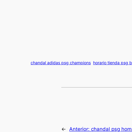
chandal adidas psg champions
horario tienda psg 
←
Anterior:
chandal psg hom