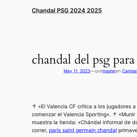
Saltar
Chandal PSG 2024 2025
al
contenido
chandal del psg par
—
May 11, 2023
por
master
en
Camiset
↑ «El Valencia CF critica a los jugadores a
comenzar el Valencia Sporting». ↑ «Munir e
muestra la tienda: «Chándal informal de d
correr,
paris saint germain chandal
primav