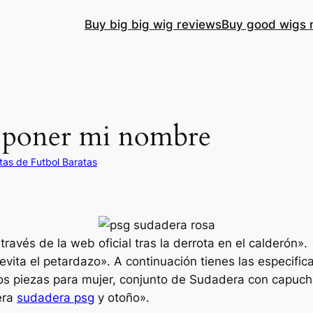
Buy big big wig reviews
Buy good wigs 
a poner mi nombre
as de Futbol Baratas
 través de la web oficial tras la derrota en el calderón
vita el petardazo». A continuación tienes las especific
os piezas para mujer, conjunto de Sudadera con capucha
era
sudadera psg
y otoño».