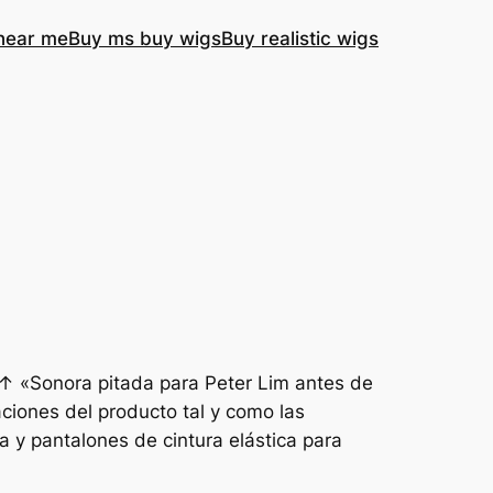
near me
Buy ms buy wigs
Buy realistic wigs
». ↑ «Sonora pitada para Peter Lim antes de
aciones del producto tal y como las
 y pantalones de cintura elástica para