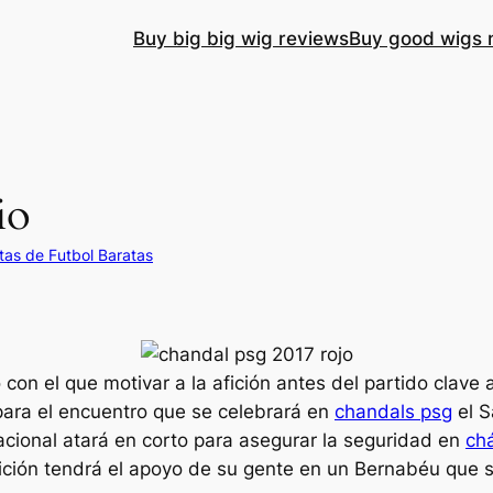
Buy big big wig reviews
Buy good wigs 
io
as de Futbol Baratas
con el que motivar a la afición antes del partido clave 
para el encuentro que se celebrará en
chandals psg
el S
Nacional atará en corto para asegurar la seguridad en
chá
tición tendrá el apoyo de su gente en un Bernabéu que se