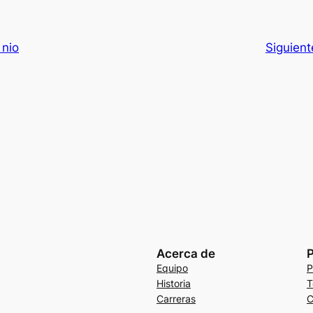
 nio
Siguient
Acerca de
P
Equipo
P
Historia
T
Carreras
C