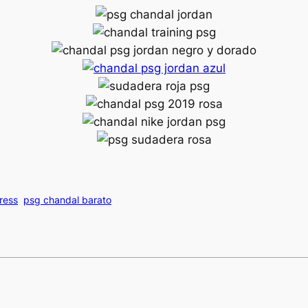
ress
psg chandal barato