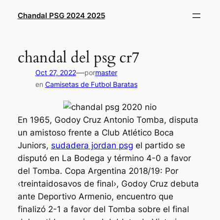
Saltar
Chandal PSG 2024 2025
al
contenido
chandal del psg cr7
—
Oct 27, 2022
por
master
en
Camisetas de Futbol Baratas
En 1965, Godoy Cruz Antonio Tomba, disputa
un amistoso frente a Club Atlético Boca
Juniors,
sudadera jordan psg
el partido se
disputó en La Bodega y término 4-0 a favor
del Tomba. Copa Argentina 2018/19: Por
‹treintaidosavos de final›, Godoy Cruz debuta
ante Deportivo Armenio, encuentro que
finalizó 2-1 a favor del Tomba sobre el final