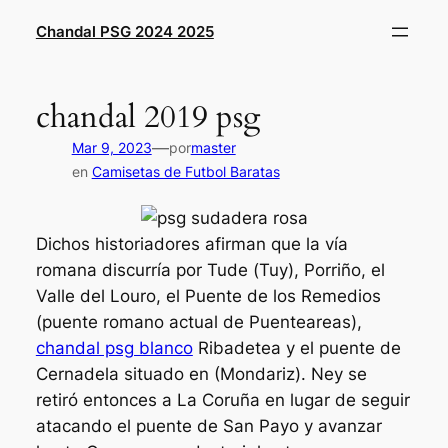
Saltar
Chandal PSG 2024 2025
al
contenido
chandal 2019 psg
—
Mar 9, 2023
por
master
en
Camisetas de Futbol Baratas
Dichos historiadores afirman que la vía
romana discurría por Tude (Tuy), Porriño, el
Valle del Louro, el Puente de los Remedios
(puente romano actual de Puenteareas),
chandal psg blanco
Ribadetea y el puente de
Cernadela situado en (Mondariz). Ney se
retiró entonces a La Coruña en lugar de seguir
atacando el puente de San Payo y avanzar