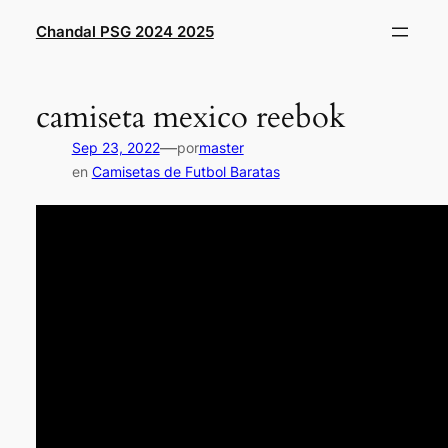
Saltar
Chandal PSG 2024 2025
al
contenido
camiseta mexico reebok
—
Sep 23, 2022
por
master
en
Camisetas de Futbol Baratas