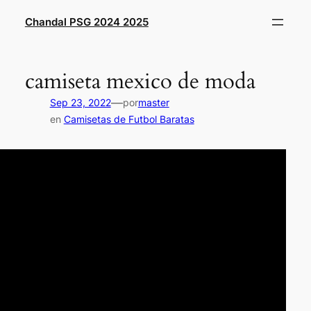
Saltar
Chandal PSG 2024 2025
al
contenido
camiseta mexico de moda
—
Sep 23, 2022
por
master
en
Camisetas de Futbol Baratas