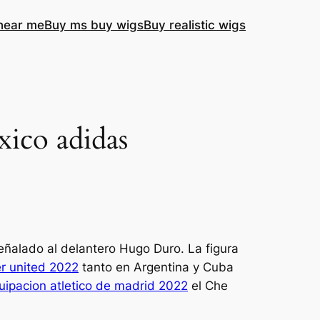
near me
Buy ms buy wigs
Buy realistic wigs
xico adidas
señalado al delantero Hugo Duro. La figura
r united 2022
tanto en Argentina y Cuba
uipacion atletico de madrid 2022
el Che