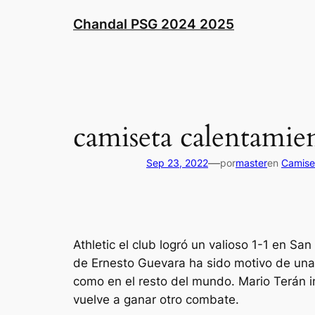
Saltar
Chandal PSG 2024 2025
al
contenido
camiseta calentamie
—
Sep 23, 2022
por
master
en
Camise
Athletic el club logró un valioso 1-1 en S
de Ernesto Guevara ha sido motivo de una 
como en el resto del mundo. Mario Terán i
vuelve a ganar otro combate.