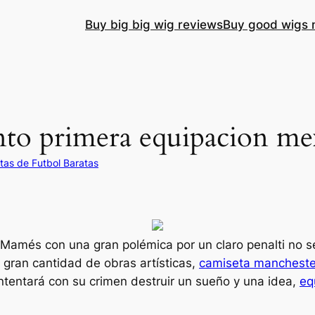
Buy big big wig reviews
Buy good wigs 
nto primera equipacion me
tas de Futbol Baratas
an Mamés con una gran polémica por un claro penalti no 
gran cantidad de obras artísticas,
camiseta mancheste
ntentará con su crimen destruir un sueño y una idea,
eq