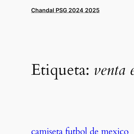
Saltar
Chandal PSG 2024 2025
al
contenido
Etiqueta:
venta 
camiseta futbol de mexico