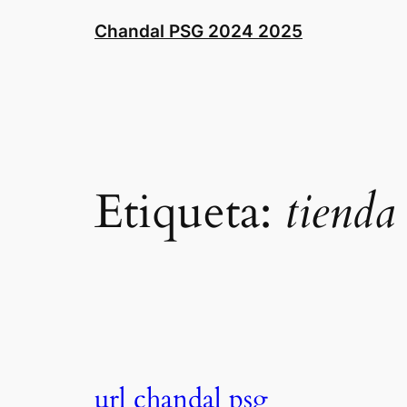
Saltar
Chandal PSG 2024 2025
al
contenido
Etiqueta:
tienda
url chandal psg