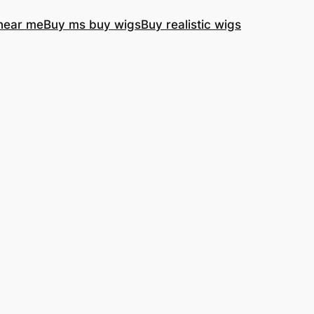
near me
Buy ms buy wigs
Buy realistic wigs