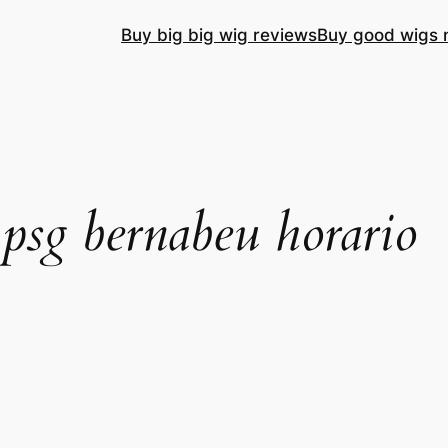
Buy big big wig reviews
Buy good wigs 
 psg bernabeu horario