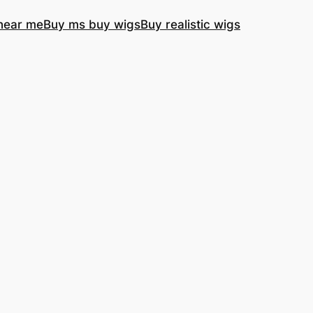
near me
Buy ms buy wigs
Buy realistic wigs