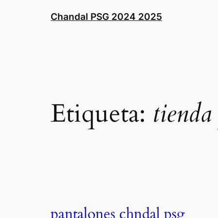
Saltar
Chandal PSG 2024 2025
al
contenido
Etiqueta:
tienda
pantalones chndal psg