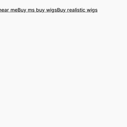
near me
Buy ms buy wigs
Buy realistic wigs