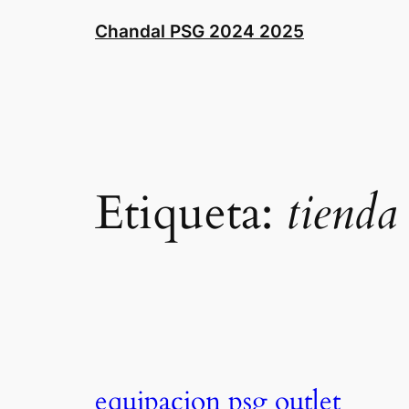
Saltar
Chandal PSG 2024 2025
al
contenido
Etiqueta:
tienda
equipacion psg outlet