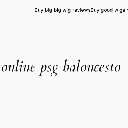
Buy big big wig reviews
Buy good wigs 
 online psg baloncesto