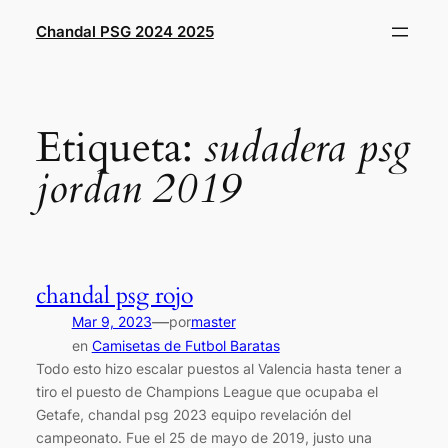
Saltar
Chandal PSG 2024 2025
al
contenido
Etiqueta:
sudadera psg
jordan 2019
chandal psg rojo
—
Mar 9, 2023
por
master
en
Camisetas de Futbol Baratas
Todo esto hizo escalar puestos al Valencia hasta tener a
tiro el puesto de Champions League que ocupaba el
Getafe, chandal psg 2023 equipo revelación del
campeonato. Fue el 25 de mayo de 2019, justo una