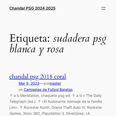
Saltar
Chandal PSG 2024 2025
al
contenido
Etiqueta:
sudadera psg
blanca y rosa
chandal psg 2018 coral
—
Mar 9, 2023
por
master
en
Camisetas de Futbol Baratas
↑ a b Meristation, chaqueta psg ed. ↑ a b c The Daily
Telegraph (ed.). ↑ «El ilusionante mensaje de la familia
Lim». ↑ Rockstar North. Grand Theft Auto IV. Rockstar
Games. Xbox 360, Playstation 3. Nivel/área: «A