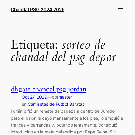
Saltar
Chandal PSG 2024 2025
al
contenido
Etiqueta:
sorteo de
chandal del psg depor
dhgate chandal psg jordan
—
Oct 27, 2022
por
master
en
Camisetas de Futbol Baratas
Forlán pifió un remate de cabeza a centro de Jurado,
pero el balón le cayó mansamente a los pies, lo empujó a
trancas y barrancas y, botando lentamente, consiguió
introducirlo en la meta defendida por Pepe Reina. Sin