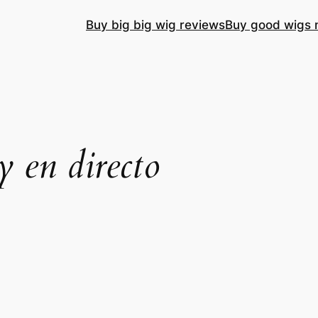
Buy big big wig reviews
Buy good wigs 
y en directo