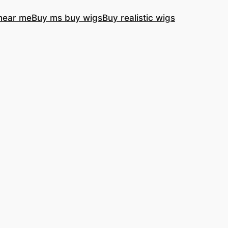
near me
Buy ms buy wigs
Buy realistic wigs