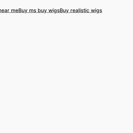
near me
Buy ms buy wigs
Buy realistic wigs