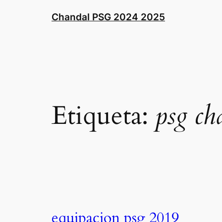
Saltar
Chandal PSG 2024 2025
al
contenido
Etiqueta:
psg ch
equipacion psg 2019