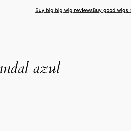
Buy big big wig reviews
Buy good wigs 
andal azul