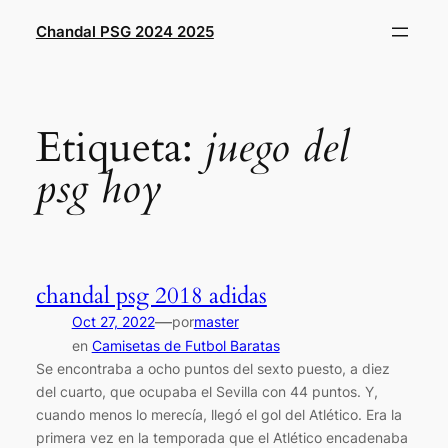
Saltar
Chandal PSG 2024 2025
al
contenido
Etiqueta:
juego del
psg hoy
chandal psg 2018 adidas
—
Oct 27, 2022
por
master
en
Camisetas de Futbol Baratas
Se encontraba a ocho puntos del sexto puesto, a diez
del cuarto, que ocupaba el Sevilla con 44 puntos. Y,
cuando menos lo merecía, llegó el gol del Atlético. Era la
primera vez en la temporada que el Atlético encadenaba