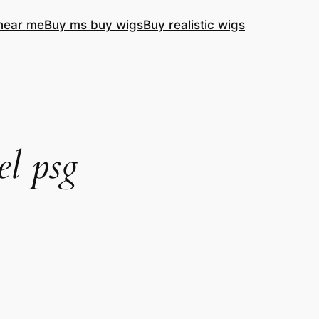
near me
Buy ms buy wigs
Buy realistic wigs
el psg