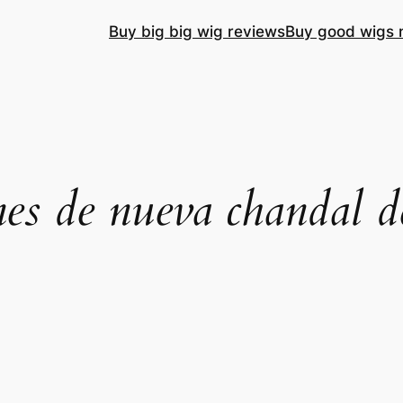
Buy big big wig reviews
Buy good wigs 
es de nueva chandal d