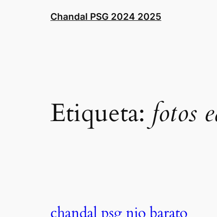
Saltar
Chandal PSG 2024 2025
al
contenido
Etiqueta:
fotos 
chandal psg nio barato