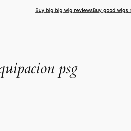
Buy big big wig reviews
Buy good wigs 
equipacion psg