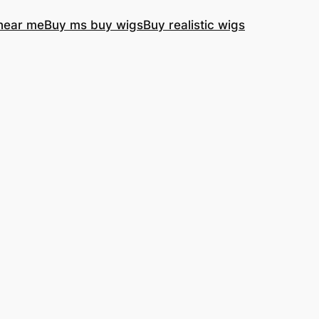
near me
Buy ms buy wigs
Buy realistic wigs