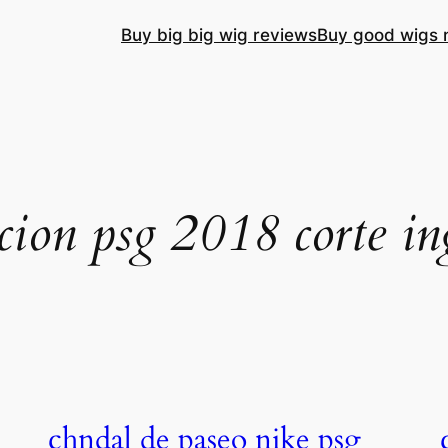
Buy big big wig reviews
Buy good wigs 
cion psg 2018 corte in
chndal de paseo nike psg