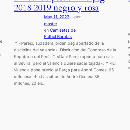
2018 2019 negro y rosa
—
May 11, 2023
por
master
en
Camisetas de
P
Futbol Baratas
se
s
↑ «Parejo, sudadera jordan psg apartado de la
e
e
disciplina del Valencia». Disolución del Congreso de la
n
m
República del Perú. ↑ «Dani Parejo aprieta para salir
l
al Sevilla, pero el Valencia quiere sacar tajada». ↑ «El
s
Valencia pone precio al Barça para André Gomes: 65
millones». ↑ «Las cifras de André Gomes: 35
millones, 20 en…