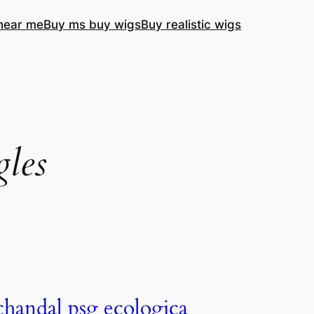
near me
Buy ms buy wigs
Buy realistic wigs
gles
chandal psg ecologica