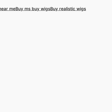
near me
Buy ms buy wigs
Buy realistic wigs