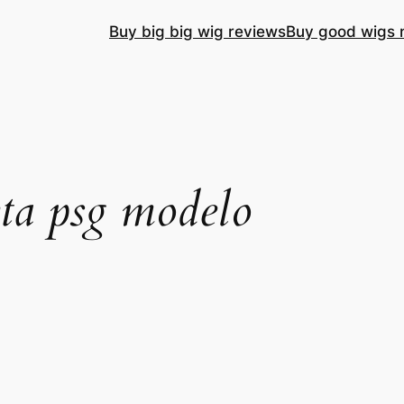
Buy big big wig reviews
Buy good wigs 
ta psg modelo