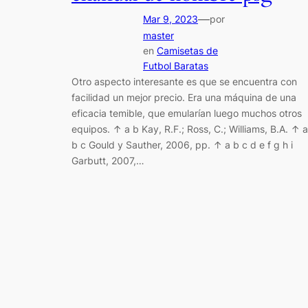
—
Mar 9, 2023
por
master
en
Camisetas de
Futbol Baratas
Otro aspecto interesante es que se encuentra con
facilidad un mejor precio. Era una máquina de una
eficacia temible, que emularían luego muchos otros
equipos. ↑ a b Kay, R.F.; Ross, C.; Williams, B.A. ↑ a
b c Gould y Sauther, 2006, pp. ↑ a b c d e f g h i
Garbutt, 2007,…