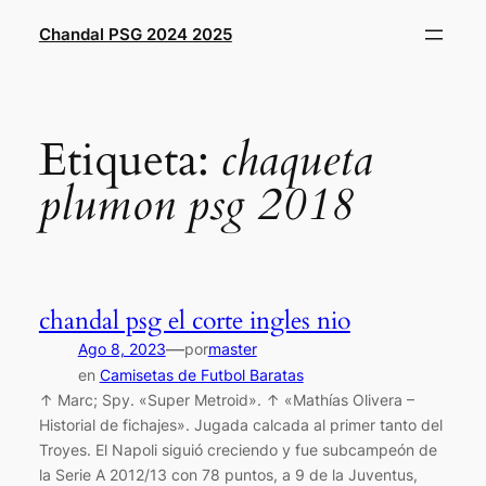
Saltar
Chandal PSG 2024 2025
al
contenido
Etiqueta:
chaqueta
plumon psg 2018
chandal psg el corte ingles nio
—
Ago 8, 2023
por
master
en
Camisetas de Futbol Baratas
↑ Marc; Spy. «Super Metroid». ↑ «Mathías Olivera –
Historial de fichajes». Jugada calcada al primer tanto del
Troyes. El Napoli siguió creciendo y fue subcampeón de
la Serie A 2012/13 con 78 puntos, a 9 de la Juventus,