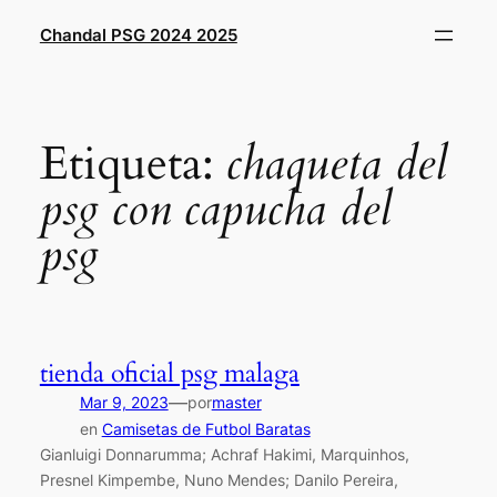
Saltar
Chandal PSG 2024 2025
al
contenido
Etiqueta:
chaqueta del
psg con capucha del
psg
tienda oficial psg malaga
—
Mar 9, 2023
por
master
en
Camisetas de Futbol Baratas
Gianluigi Donnarumma; Achraf Hakimi, Marquinhos,
Presnel Kimpembe, Nuno Mendes; Danilo Pereira,