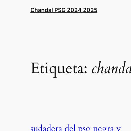
Saltar
Chandal PSG 2024 2025
al
contenido
Etiqueta:
chanda
sudadera del psg negra y