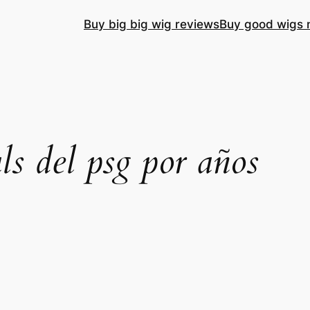
Buy big big wig reviews
Buy good wigs 
ls del psg por años