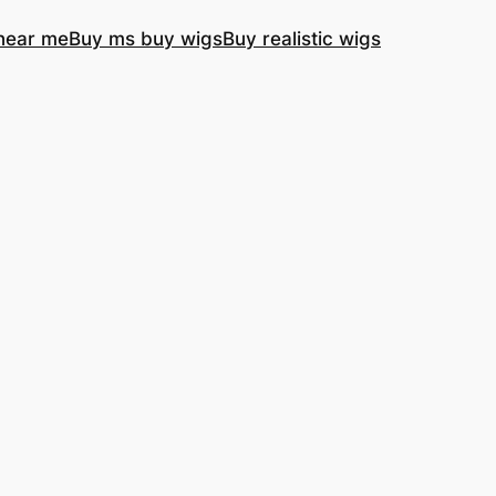
near me
Buy ms buy wigs
Buy realistic wigs