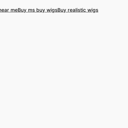
near me
Buy ms buy wigs
Buy realistic wigs