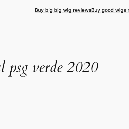
Buy big big wig reviews
Buy good wigs 
l psg verde 2020