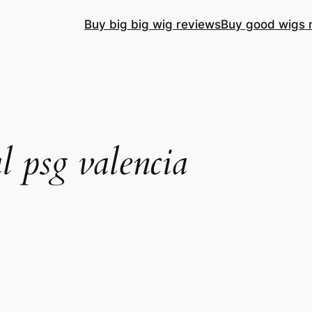
Buy big big wig reviews
Buy good wigs 
l psg valencia