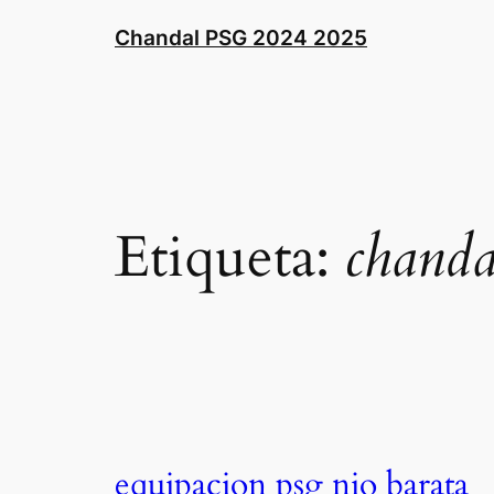
Saltar
Chandal PSG 2024 2025
al
contenido
Etiqueta:
chanda
equipacion psg nio barata