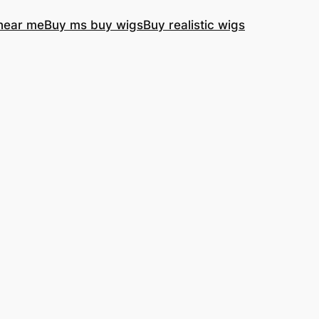
near me
Buy ms buy wigs
Buy realistic wigs