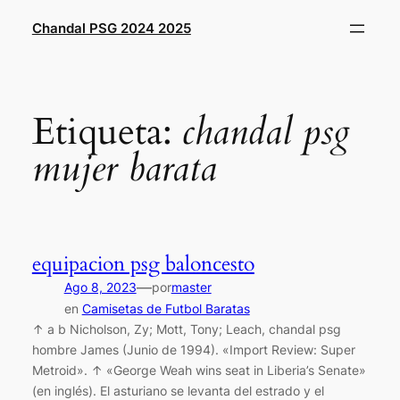
Saltar
Chandal PSG 2024 2025
al
contenido
Etiqueta:
chandal psg
mujer barata
equipacion psg baloncesto
—
Ago 8, 2023
por
master
en
Camisetas de Futbol Baratas
↑ a b Nicholson, Zy; Mott, Tony; Leach, chandal psg
hombre James (Junio de 1994). «Import Review: Super
Metroid». ↑ «George Weah wins seat in Liberia’s Senate»
(en inglés). El asturiano se levanta del estrado y el