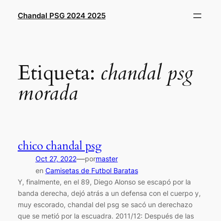
Saltar
Chandal PSG 2024 2025
al
contenido
Etiqueta:
chandal psg
morada
chico chandal psg
—
Oct 27, 2022
por
master
en
Camisetas de Futbol Baratas
Y, finalmente, en el 89, Diego Alonso se escapó por la
banda derecha, dejó atrás a un defensa con el cuerpo y,
muy escorado, chandal del psg se sacó un derechazo
que se metió por la escuadra. 2011/12: Después de las