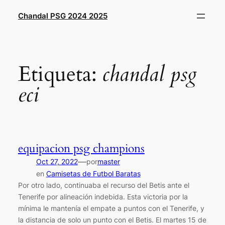
Saltar
Chandal PSG 2024 2025
al
contenido
Etiqueta:
chandal psg
eci
equipacion psg champions
—
Oct 27, 2022
por
master
en
Camisetas de Futbol Baratas
Por otro lado, continuaba el recurso del Betis ante el
Tenerife por alineación indebida. Esta victoria por la
mínima le mantenía el empate a puntos con el Tenerife, y
la distancia de solo un punto con el Betis. El martes 15 de