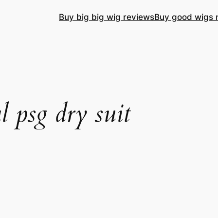
Buy big big wig reviews
Buy good wigs 
l psg dry suit