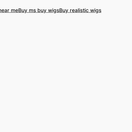
near me
Buy ms buy wigs
Buy realistic wigs