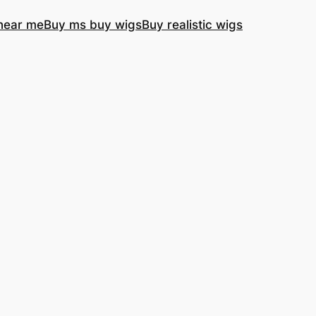
near me
Buy ms buy wigs
Buy realistic wigs