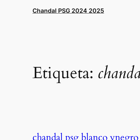
Saltar
Chandal PSG 2024 2025
al
contenido
Etiqueta:
chanda
chandal psg blanco ynegro