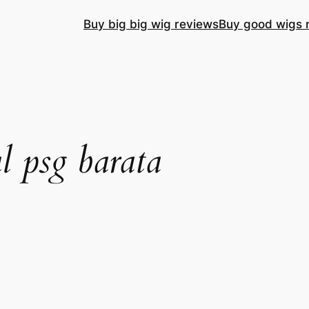
Buy big big wig reviews
Buy good wigs 
l psg barata