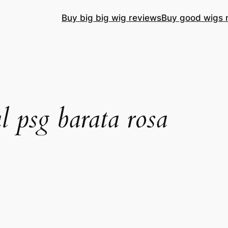
Buy big big wig reviews
Buy good wigs 
l psg barata rosa