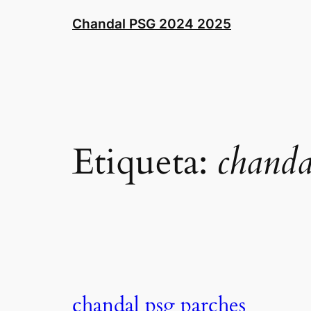
Saltar
Chandal PSG 2024 2025
al
contenido
Etiqueta:
chanda
chandal psg parches