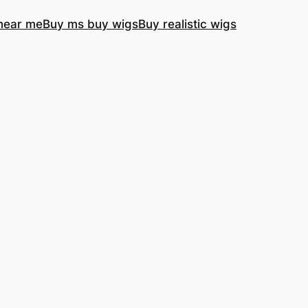
near me
Buy ms buy wigs
Buy realistic wigs