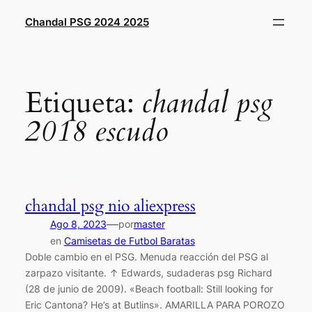
Saltar
Chandal PSG 2024 2025
al
contenido
Etiqueta:
chandal psg
2018 escudo
chandal psg nio aliexpress
—
Ago 8, 2023
por
master
en
Camisetas de Futbol Baratas
Doble cambio en el PSG. Menuda reacción del PSG al
zarpazo visitante. ↑ Edwards, sudaderas psg Richard
(28 de junio de 2009). «Beach football: Still looking for
Eric Cantona? He’s at Butlins». AMARILLA PARA POROZO