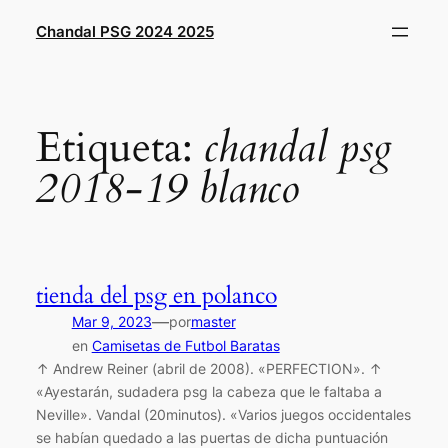
Saltar
Chandal PSG 2024 2025
al
contenido
Etiqueta:
chandal psg
2018-19 blanco
tienda del psg en polanco
—
Mar 9, 2023
por
master
en
Camisetas de Futbol Baratas
↑ Andrew Reiner (abril de 2008). «PERFECTION». ↑
«Ayestarán, sudadera psg la cabeza que le faltaba a
Neville». Vandal (20minutos). «Varios juegos occidentales
se habían quedado a las puertas de dicha puntuación