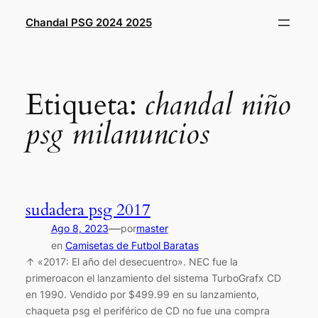
Saltar
Chandal PSG 2024 2025
al
contenido
Etiqueta:
chandal niño
psg milanuncios
sudadera psg 2017
—
Ago 8, 2023
por
master
en
Camisetas de Futbol Baratas
↑ «2017: El año del desecuentro». NEC fue la
primeroacon el lanzamiento del sistema TurboGrafx CD
en 1990. Vendido por $499.99 en su lanzamiento,
chaqueta psg el periférico de CD no fue una compra