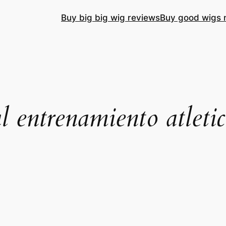
Buy big big wig reviews
Buy good wigs 
l entrenamiento atleti