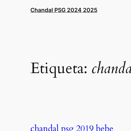
Saltar
Chandal PSG 2024 2025
al
contenido
Etiqueta:
chanda
chandal psg 2019 bebe