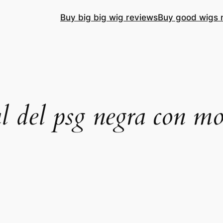
Buy big big wig reviews
Buy good wigs 
l del psg negra con m