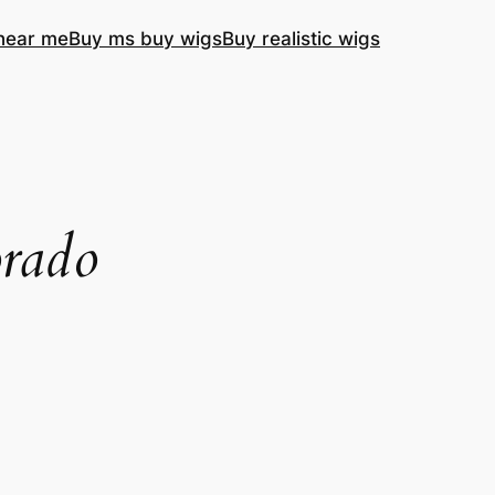
near me
Buy ms buy wigs
Buy realistic wigs
orado