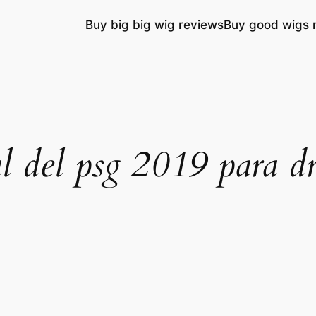
Buy big big wig reviews
Buy good wigs 
l del psg 2019 para d