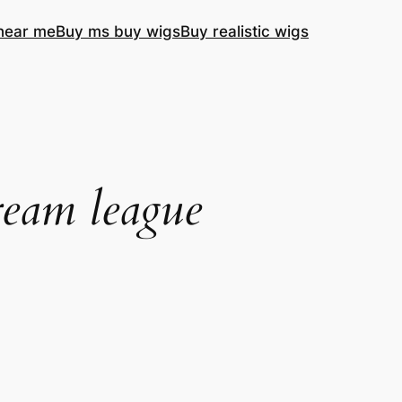
near me
Buy ms buy wigs
Buy realistic wigs
ream league