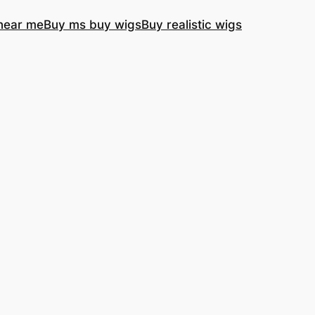
near me
Buy ms buy wigs
Buy realistic wigs