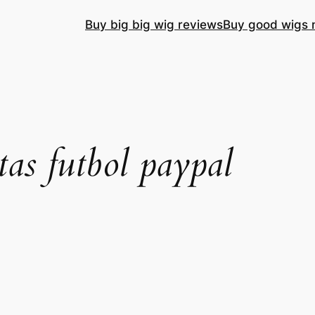
Buy big big wig reviews
Buy good wigs 
tas futbol paypal